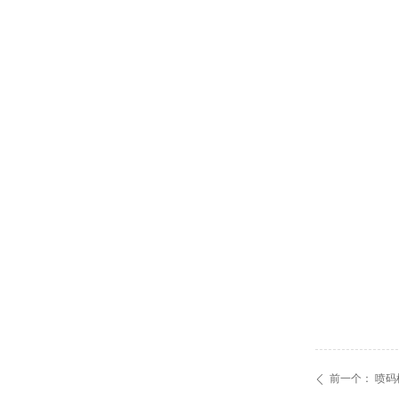
前一个：
喷码
ꄴ