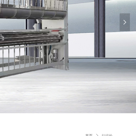
넲
首页
ꄲ
扫描枪