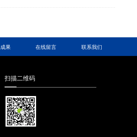
技成果
在线留言
联系我们
扫描二维码