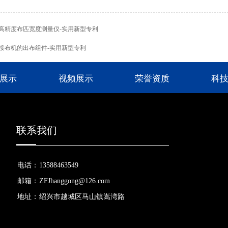
高精度布匹宽度测量仪-实用新型专利
接布机的出布组件-实用新型专利
展示
视频展示
荣誉资质
科
联系我们
电话：
13588463549
邮箱：
ZFJhanggong@126.com
地址：
绍兴市越城区马山镇嵩湾路