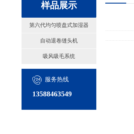
样品展示
第六代均匀喷盘式加湿器
自动退卷缝头机
吸风吸毛系统
服务热线
13588463549